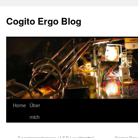
Cogito Ergo Blog
Home
Über
mich
←
Energiesparlampen / LED Leuchtmittel
Spring Dep