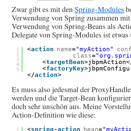
Zwar gibt es mit den
Spring-Modules
be
Verwendung von Spring zusammen mi
Verwendung von Spring-Beans als Actio
Delegate von Spring-Modules ist etwas
<
action
name
=
"myAction"
con
1
2
class
=
"org.spri
3
<
targetBean
>jbpmAction<
4
<
factoryKey
>jbpmConfigu
5
</
action
>
Es muss also jedesmal der ProxyHandle
werden und die Target-Bean konfiguriert
doch sehr unschön aus. Meine Vorstellu
Action-Definition wie diese:
<
spring-action
bean
=
"myActi
1