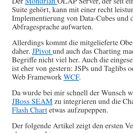
Der
Mondrian
OLAP Server, der seit ei
Suite gehört, kann mit einer recht leist
Implementierung von Data-Cubes und 
Abfragesprache aufwarten.
Allerdings kommt die mitgelieferte Ober
daher.
JPivot
und auch das Charting ma
Begriffe nicht viel her. Auch die einge
ist eher von gestern: JSPs und Taglibs o
Web Framework
WCF
.
Da wurde bei mir schnell der Wunsch w
JBoss SEAM
zu integrieren und die Cha
Flash Chart
etwas aufzupeppen.
Der folgende Artikel zeigt den ersten Ve