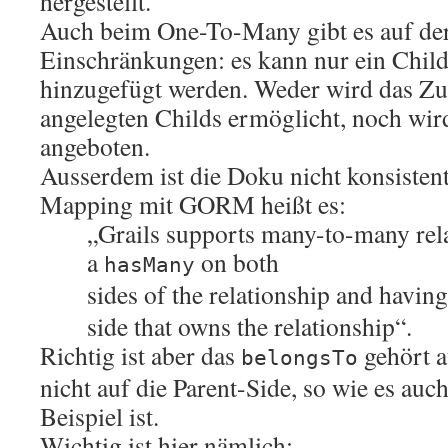
hergestellt.
Auch beim One-To-Many gibt es auf de
Einschränkungen: es kann nur ein Chil
hinzugefügt werden. Weder wird das Zuo
angelegten Childs ermöglicht, noch wi
angeboten.
Ausserdem ist die Doku nicht konsiste
Mapping mit GORM heißt es:
„Grails supports many-to-many rela
a
on both
hasMany
sides of the relationship and havin
side that owns the relationship“.
Richtig ist aber das
gehört a
belongsTo
nicht auf die Parent-Side, so wie es au
Beispiel ist.
Wichtig ist hier nämlich: